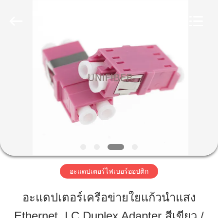
©
2019
-
2025
Shenzhen
Unifiber
Technology
Co.,Ltd.
All
บ้าน
Rights
Reserved.
สินค้า
เกี่ยว
กับ
เรา
อะแดปเตอร์ไฟเบอร์ออปติก
อะแดปเตอร์เครือข่ายใยแก้วนำแสง
ทัวร์
Ethernet, LC Duplex Adapter สีเขียว /