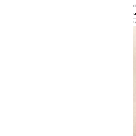
ผ
ค
แ