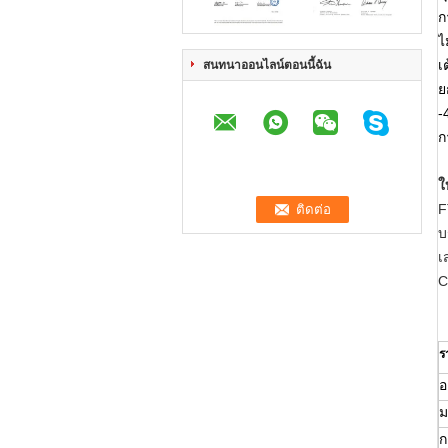
ก
ไ
เ
สนทนาออนไลน์ตอนนี้ฉัน
ย
-
ก
ใ
F
บ
เ
C
ร
อ
ม
ก