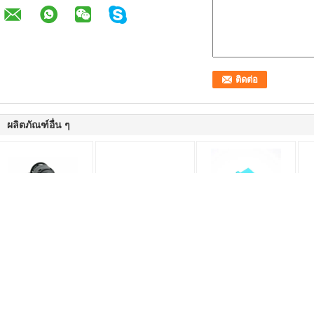
ผลิตภัณฑ์อื่น ๆ
Optitap Waterproof IP67
Wateproof IP67 ODVA
อะแดปเตอร์ใยแก้วนำ
LC 
SC APC Simplex อะแด
SC LC MPO ไฟเบอร์ออ
แสง LC Couplers ใย
บร
ปเตอร์ไฟเบอร์ออปติก
ปติกอแดปเตอร์
แก้วนำแสง SM / MM /
นำ
OM3 / OM4 / OM5 ด้วย
ไฟเ
ชัตเตอร์โลหะป้องกันฝุ่น
เตอ
และป้องกันดวงตา
กา