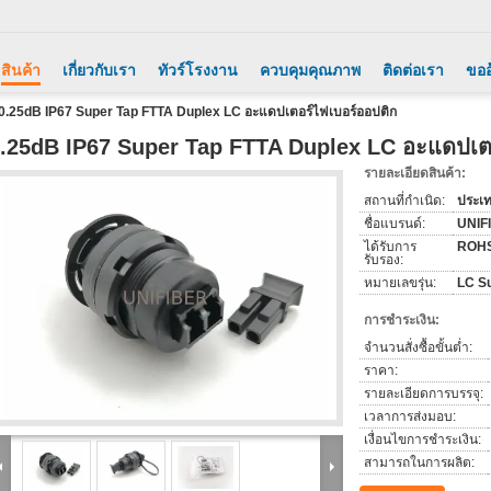
สินค้า
เกี่ยวกับเรา
ทัวร์โรงงาน
ควบคุมคุณภาพ
ติดต่อเรา
ขออ
0.25dB IP67 Super Tap FTTA Duplex LC อะแดปเตอร์ไฟเบอร์ออปติก
.25dB IP67 Super Tap FTTA Duplex LC อะแดปเตอ
รายละเอียดสินค้า:
สถานที่กำเนิด:
ประเท
ชื่อแบรนด์:
UNIF
ได้รับการ
ROH
รับรอง:
หมายเลขรุ่น:
LC S
การชำระเงิน:
จำนวนสั่งซื้อขั้นต่ำ:
ราคา:
รายละเอียดการบรรจุ:
เวลาการส่งมอบ:
เงื่อนไขการชำระเงิน:
สามารถในการผลิต: