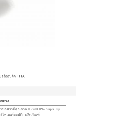
บอร์ออปติก FTTA
ดยตรง