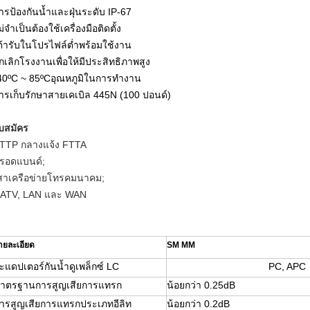
ารป้องกันน้ำและฝุ่นระดับ IP-67
ม่จำเป็นต้องใช้เครื่องมือติดตั้ง
ต้ารับในโปรไฟล์ต่ำพร้อมใช้งาน
กเลิกโรงงานเพื่อให้มีประสิทธิภาพสูง
40ºC ~ 85ºCอุณหภูมิในการทำงาน
ารเก็บรักษาสายเคเบิล 445N (100 ปอนด์)
บสมัคร
TTP กลางแจ้ง FTTA
รอดแบนด์;
สาเครือข่ายโทรคมนาคม;
ATV, LAN และ WAN
ายละเอียด
SM MM
ะแดปเตอร์กันน้ำดูเพล็กซ์ LC
PC, APC
าตรฐานการสูญเสียการแทรก
น้อยกว่า 0.25dB
ารสูญเสียการแทรกประเภทอีลิท
น้อยกว่า 0.2dB