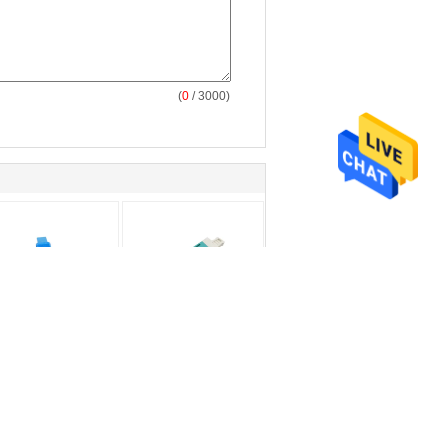
(
0
/ 3000)
หญิงถึง SC ตัวผู้ไฮ
LC Quad Double Deck
ิดอะแดปเตอร์ใยแก้ว
4 พอร์ตไฟเบอร์อะแดป
แสงโหมดเดียว
เตอร์โหมดเดียว SM /
บอร์ sc เพื่อ lc อะแดป
OM3 / OM4 ทนทาน
ร์ simplex / เพล็กซ์
สำหรับการใช้งานที่มี
รสูญเสียการแทรกต่ำ
ความหนาแน่นสูง