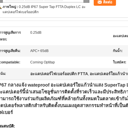
ติดต่อ
ภาพใหญ่ :
0.25dB IP67 Super Tap FTTA Duplex LC อะ
แดปเตอร์ไฟเบอร์ออปติก
การสูญเสียการ
0.25dB
อะแดปเตอ
ทรก:
การสูญเสียคืน:
APC> 65dB
กันน้ำ:
compatiable:
Corning Optitap
ใบสมัคร:
อะแดปเตอร์ไฟเบอร์ออปติก FTTA
อะแดปเตอร์ใยแก้วนำแ
เน้น:
,
P67 กลางแจ้ง wateproof อะแดปเตอร์ใยแก้วนำแสง SuperTap L
ะแดปเตอร์นี้นำเสนอโซลูชั่นการติดตั้งที่รวดเร็วและมีประสิทธิภาพ
ามารถใช้งานร่วมกับผลิตภัณฑ์ที่คล้ายกันทั้งหมดในตลาดเข้ากันไ
ดปเตอร์พลาสติกสำหรับติดตั้งบนแผงอุตสาหกรรมทำหน้าที่เป็นตั
ฟเบอร์
ุณสมบัติ: