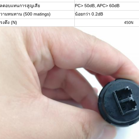
ลตอบแทนการสูญเสีย
PC> 50dB, APC> 60dB
วามทนทาน (500 matings)
น้อยกว่า 0.2dB
รงดึง (N)
450N