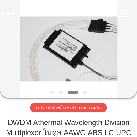
©
2019
-
2025
Shenzhen
Unifiber
Technology
Co.,Ltd.
All
บ้าน
Rights
Reserved.
สินค้า
เกี่ยว
กับ
เรา
เครื่องมัลติเพล็กเซอร์ความยาวคลื่น
DWDM Athermal Wavelength Division
ทัวร์
Multiplexer โมดูล AAWG ABS LC UPC