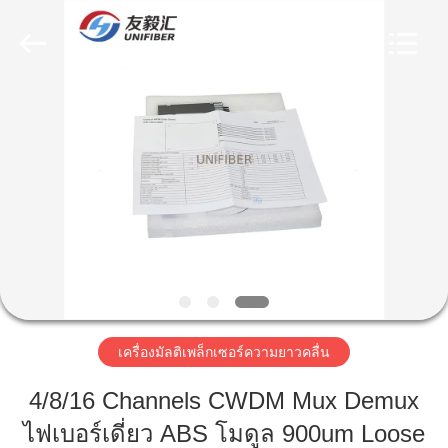
©
2019
-
2025
Shenzhen
Unifiber
Technology
Co.,Ltd.
All
บ้าน
Rights
Reserved.
สินค้า
เกี่ยว
กับ
เรา
เครื่องมัลติเพล็กเซอร์ความยาวคลื่น
4/8/16 Channels CWDM Mux Demux
ทัวร์
ไฟเบอร์เดี่ยว ABS โมดูล 900um Loose