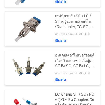
ปิดประกบกันใยแก้ว
ติดต่อ
แม่นยำสูง
นำแสง
เอฟซีชายกับ SC / LC /
ST หญิงอะแดปเตอร์ไฮ
บริด coupler, FC-SC,
FC-LC, FC-ST ไฟเบอร์อะ
สามารถต่อรองได้ MOQ:50
แดปเตอร์เชื่อมต่อสำหรับ
ติดต่อ
สายเคเบิลใยแก้วนำแสง
29
อะแดปเตอร์ไฟเบอร์ออปติ
ตู้ไฟเบอร์ออปติก
กไฮบริดแบบชาย / หญิง,
ST ถึง SC, ST ถึง LC, ST
to FC couplers อะแดป
สามารถต่อรองได้ MOQ:50
เตอร์โลหะ
ติดต่อ
LC ชายกับ ST / SC / FC
38
หญิงไฮบริด Couplers ใย