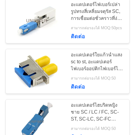
อะแดปเตอร์ไฟเบอร์เปล่า
ตัวลดทอนใยแก้วนำ
รูปทรงสี่เหลี่ยมจตุรัส SC,
การเชื่อมต่อชั่วคราวที่ง่าย
แสง
และรวดเร็วของเส้นใย
สามารถต่อรองได้ MOQ:50pcs
โหมดเดี่ยวและมัลติโหมด
ติดต่อ
อะแดปเตอร์ใยแก้วนำแสง
sc to st, อะแดปเตอร์
107
ไฟเบอร์ออปติกไฟเบอร์ไฮ
สายเคเบิลใยแก้วนำ
บริด, หญิงถึงเพศหญิงตาม
สามารถต่อรองได้ MOQ:50
มาตรฐาน SVHC
ติดต่อ
แสงจำนวนมาก
อะแดปเตอร์ไฮบริดหญิง
ชาย SC / LC / FC, SC-
ST, SC-LC, SC-FC
couplers ใยแก้วนำแสง,
100
สามารถต่อรองได้ MOQ:50
แขนการจัดตำแหน่งความ