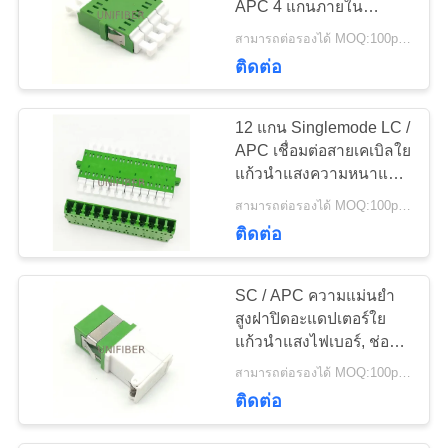
APC 4 แกนภายใน
84
ชัตเตอร์ Quad LC เป็น LC
ช่องเสียบสายไฟเบอร์
สามารถต่อรองได้ MOQ:100pcs
อะแดปเตอร์ไฟเบอร์โหมด
ติดต่อ
เดียวสีเขียว
ออปติก
12 แกน Singlemode LC /
APC เชื่อมต่อสายเคเบิลใย
แก้วนำแสงความหนาแน่น
สูงแผงแพทช์
สามารถต่อรองได้ MOQ:100pcs
98
ติดต่อ
อะแดปเตอร์ไฟเบอร์
SC / APC ความแม่นยำ
ออปติก
สูงฝาปิดอะแดปเตอร์ใย
แก้วนำแสงไฟเบอร์, ช่อง
เสียบสายไฟเบอร์ออปติ
สามารถต่อรองได้ MOQ:100pcs
กรวดเร็วติดตั้งง่าย
ติดต่อ
50