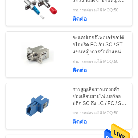
แก้วนำแสงชายกับหญิง
สวิตช์ไฟเบอร์ออปติก
REACH SvHC ได้
สามารถต่อรองได้ MOQ:50
มาตรฐาน
ติดต่อ
อะแดปเตอร์ไฟเบอร์ออปติ
กไฮบริด FC กับ SC / ST
แขนหญิงการจัดตำแหน่ง
17
ความแม่นยำสูงหญิง
สามารถต่อรองได้ MOQ:50
ไฟเบอร์ออปติก
ติดต่อ
Circulator
การสูญเสียการแทรกต่ำ
ช่องเสียบสายไฟเบอร์ออ
ปติก SC ถึง LC / FC / ST
ไฮบริดอายุการใช้งานนาน
สามารถต่อรองได้ MOQ:50
29
ติดต่อ
ตัวแยกไฟเบอร์ออปติ