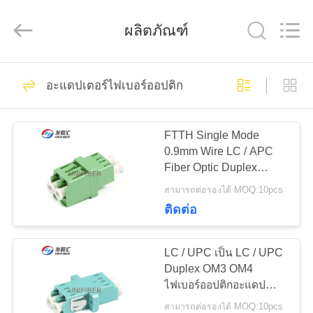
©
2019
-
ผลิตภัณฑ์
2025
Shenzhen
Unifiber
Technology
Co.,Ltd.
317
All
บ้าน
Rights
อะแดปเตอร์ไฟเบอร์ออปติก
Reserved.
สายไฟเบอร์ออปติก
สินค้า
แพทช์
FTTH Single Mode
0.9mm Wire LC / APC
Fiber Optic Duplex
เกี่ยว
Adapter
สามารถต่อรองได้ MOQ:10pcs
ติดต่อ
กับ
95
เรา
สายแพทช์ MPO
LC / UPC เป็น LC / UPC
Duplex OM3 OM4
MTP
ไฟเบอร์ออปติกอะแดป
ทัวร์
เตอร์
สามารถต่อรองได้ MOQ:10pcs