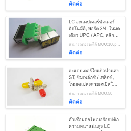
ติดต่อ
60
สายเคเบิลไฟเบอร์
LC อะแดปเตอร์ชัตเตอร์
อัตโนมัติ, พอร์ต 2/4, โหมด
แบบหลายเทอร์มินัล
เดียว UPC / APC, หลีก
เลี่ยงการปนเปื้อนฝุ่นบน
สามารถต่อรองได้ MOQ:100pcs
ปลอกโลหะของตัวเชื่อมต่อ
ก่อน
ติดต่อ
ไฟเบอร์
อะแดปเตอร์ใยแก้วนำแสง
86
ST, ซิมเพล็กซ์ / เพล็กซ์,
ผมเปียไฟเบอร์ออปติ
โหมดแปลงสายเคเบิลใย
แก้วนำแสง ST โหมดเดียว
สามารถต่อรองได้ MOQ:50
ก
ติดต่อ
ตัวเชื่อมต่อไฟเบอร์ออปติก
ความหนาแน่นสูง LC