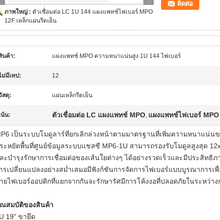
ติดต่อ
ภาพใหญ่ :
ตัวเชื่อมต่อ LC 1U 144 แผงแพทช์ไฟเบอร์ MPO
12F เหล็กแผ่นรีดเย็น
สินค้า:
แผงแพทช์ MPO ความหนาแน่นสูง 1U 144 ไฟเบอร์
ไม่มีเทป:
12
วัสดุ:
แผ่นเหล็กรีดเย็น
ตัวเชื่อมต่อ LC แผงแพทช์ MPO
แผงแพทช์ไฟเบอร์ MPO
เน้น:
,
P6 เป็นระบบโมดูลาร์ที่ยกเลิกล่วงหน้าตามมาตรฐานที่เพิ่มความหนาแน่นของ
ระหยัดพื้นที่ศูนย์ข้อมูลระบบแชสซี MP6-1U สามารถรองรับโมดูลสูงสุด 
ละบำรุงรักษาการเชื่อมต่อของเส้นใยต่างๆ ได้อย่างรวดเร็วและมีประสิทธิภา
ารเปลี่ยนแปลงอย่างสม่ำเสมอมีฟังก์ชันการจัดการไฟเบอร์แบบบูรณาการเ
ายไฟเบอร์ออปติกที่แยกจากกันจะรักษารัศมีการโค้งงอที่ปลอดภัยในระหว
ุณสมบัติของสินค้า
U 19" ขายึด