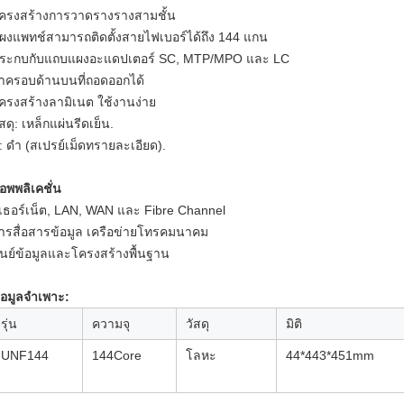
ครงสร้างการวาดรางรางสามชั้น
ผงแพทช์สามารถติดตั้งสายไฟเบอร์ได้ถึง 144 แกน
ระกบกับแถบแผงอะแดปเตอร์ SC, MTP/MPO และ LC
าครอบด้านบนที่ถอดออกได้
ครงสร้างลามิเนต ใช้งานง่าย
ัสดุ: เหล็กแผ่นรีดเย็น.
ี: ดำ (สเปรย์เม็ดทรายละเอียด).
อพพลิเคชั่น
ีเธอร์เน็ต, LAN, WAN และ Fibre Channel
ารสื่อสารข้อมูล เครือข่ายโทรคมนาคม
ูนย์ข้อมูลและโครงสร้างพื้นฐาน
้อมูลจำเพาะ:
รุ่น
ความจุ
วัสดุ
มิติ
UNF144
144Core
โลหะ
44*443*451mm