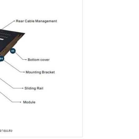
จายแสง