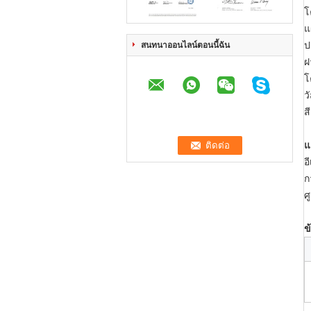
โ
แ
ป
สนทนาออนไลน์ตอนนี้ฉัน
ฝ
โ
ว
ส
แ
อ
ก
ศ
ข