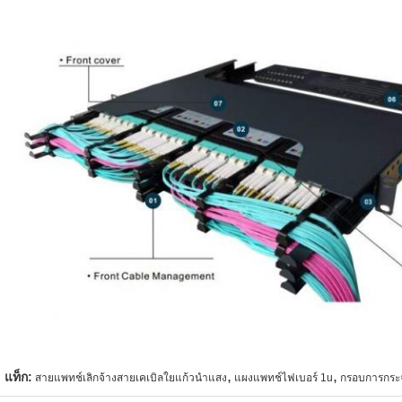
,
,
แท็ก:
สายแพทช์เลิกจ้างสายเคเบิลใยแก้วนำแสง
แผงแพทช์ไฟเบอร์ 1u
กรอบการกระ