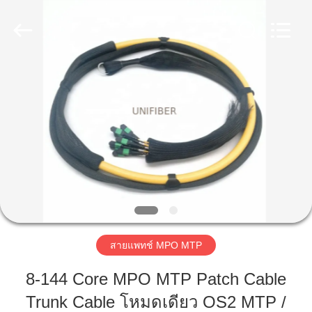
©
2019
-
2025
Shenzhen
Unifiber
Technology
Co.,Ltd.
All
บ้าน
Rights
Reserved.
สินค้า
เกี่ยว
กับ
เรา
สายแพทช์ MPO MTP
8-144 Core MPO MTP Patch Cable
ทัวร์
Trunk Cable โหมดเดียว OS2 MTP /