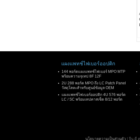
แผงแพทช์ไฟเบอร์ออปติก
144 พอร์ตแผงแพทช์ไฟเบอร์ MPO MTP
พร้อมความจุเทป 8F 12F
2U 288 พอร์ต MPO ถึง LC Patch Panel
วัสดุโลหะสำหรับศูนย์ข้อมูล OEM
แผงแพทช์ไฟเบอร์ออปติก 4U 576 พอร์ต
LC / SC พร้อมเทปคาสเซ็ต 8/12 พอร์ต
นโยบายความเป็นส่วนตัว
| จีน ดี