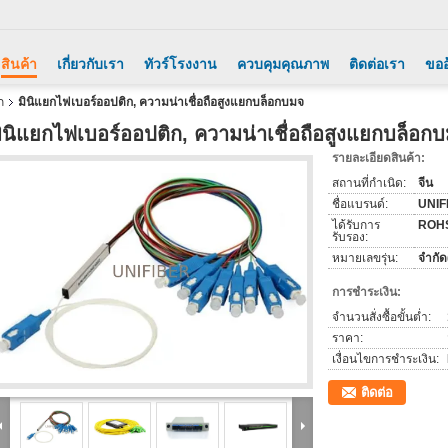
สินค้า
เกี่ยวกับเรา
ทัวร์โรงงาน
ควบคุมคุณภาพ
ติดต่อเรา
ขออ
ก
มินิแยกไฟเบอร์ออปติก, ความน่าเชื่อถือสูงแยกบล็อกบมจ
ินิแยกไฟเบอร์ออปติก, ความน่าเชื่อถือสูงแยกบล็อก
รายละเอียดสินค้า:
สถานที่กำเนิด:
จีน
ชื่อแบรนด์:
UNIF
ได้รับการ
ROH
รับรอง:
หมายเลขรุ่น:
จำกั
การชำระเงิน:
จำนวนสั่งซื้อขั้นต่ำ:
ราคา:
เงื่อนไขการชำระเงิน:
ติดต่อ