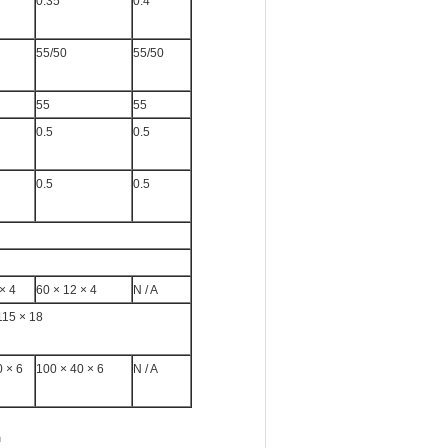
0.35
0.4
55/50
55/50
55
55
0.5
0.5
0.5
0.5
× 4
60 × 12 × 4
N / A
115 × 18
0 × 6
100 × 40 × 6
N / A
ก