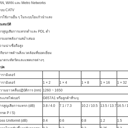
AN, WAN และ Metro Networks
ะบบ CATV
ารใช้งานอื่น ๆ ในระบบใยแก้วนำแสง
ุณสมบัติ
ารสูญเสียการแทรกต่ำและ PDL ต่ำ
ารแยกพลังงานสม่ำเสมอ
วามน่าเชื่อถือสูง
สถียรภาพด้านสิ่งแวดล้อมที่ยอดเยี่ยม
นาดกะทัดรัดและแพคเกจต่างๆ
เปค
ารามิเตอร์
ารามิเตอร์
1 × 2
1 × 4
1 × 8
1 × 16
1 × 32
วามยาวคลื่นปฏิบัติการ (nm)
1260 ~ 1650
ระเภทไฟเบอร์
G657A1 หรือลูกค้าที่ระบุ
ารสูญเสียการแทรก (dB)
3.8 / 4.0
7.1 / 7.3
10.2 / 10.5
13.5 / 13.7
16.5 / 
เกรด P / S)
oss Uniformit (dB)
0.4
0.6
0.8
1.2
1.5