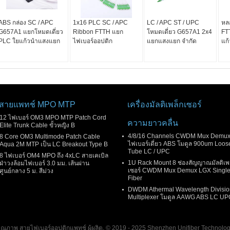
ABS กล่อง SC / APC
1x16 PLC SC / APC
LC / APC ST / UPC
หล
G657A1 แยกโหมดเดี่ยว
Ribbon FTTH แยก
โหมดเดี่ยว G657A1 2x4
FT
PLC ใยแก้วนำแสงแยก
ไฟเบอร์ออปติก
แยกแสงแยก จำกัด
แก
สายแพทช์ MPO MTP
เครื่องมัลติเพล็กเซอร์
12 ไฟเบอร์ OM3 MPO MTP Patch Cord
ความยาวคลื่น
Elite Trunk Cable ขั้วหญิง B
4/8/16 Channels CWDM Mux Demu
8 Core OM3 Multimode Patch Cable
ไฟเบอร์เดี่ยว ABS โมดูล 900um Loos
Aqua 2M MTP เป็น LC Breakout Type B
Tube LC / UPC
8 ไฟเบอร์ OM4 MPO ถึง 4xLC สายเคเบิล
1U Rack Mount 8 ช่องสัญญาณมัลติเพ
ฝ่าวงล้อมไฟเบอร์ 3.0 มม. เส้นผ่าน
เซอร์ CWDM Mux Demux LGX Singl
ศูนย์กลาง 5 ม. สีม่วง
Fiber
DWDM Athermal Wavelength Divisio
Multiplexer โมดูล AAWG ABS LC UP
 คุณภาพ สายไฟเบอร์ออปติกแพทช์ ผู้ผลิต. © 2019 - 2025 Shenzhen Unifiber Technology