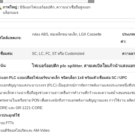
ภาพใหญ่ :
มินิแยกไฟเบอร์ออปติก, ความน่าเชื่อถือสูงแยก
บล็อกบมจ
กล่อง ABS, ท่อเหล็กขนาดเล็ก, LGX Cassette
ประเภท
สไตล์แพคเกจ:
ค่า:
เชื่อมต่อ:
SC, LC, FC, ST หรือ Customzied
ความยา
ไฟเบอร์ออปติก plc splitter
สายเคเบิลใยแก้วนำแสงแยก
เน้น:
,
ัวแยก PLC แบบเปลือยไฟเบอร์ขนาดเล็ก
ชนิดบล็อก 1x8 พร้อมตัวเชื่อมต่อ SC / UPC
ัวแยกสัญญาณแสงระนาบวงจร (PLC) เป็นอุปกรณ์การจัดการพลังงานแสงประเภทหนึ่งที่ประดิ
นาดเล็กความน่าเชื่อถือสูงช่วงความยาวคลื่นการทำงานที่กว้างและความสม่ำเสมอของช่
พร่หลายในเครือข่าย PON เพื่อตระหนักถึงการแยกพลังงานสัญญาณแสง การใช้งาน
ผลิต
ORE และ GR-1221-CORE
ารประยุกต์ใช้
ะบบ FTTx
ะบบดิจิตอลไฮบริดและ AM-Video