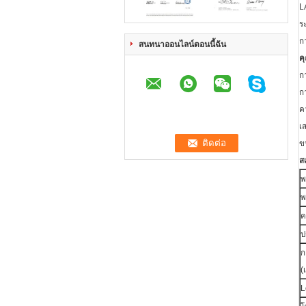
L
ร
ก
สนทนาออนไลน์ตอนนี้ฉัน
ค
ก
ก
ค
เ
ข
ส
พ
พ
ค
ป
ก
(
L