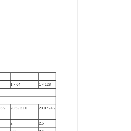
1 × 64
1 × 128
16.9
20.5 / 21.0
23.8 / 24.2
2
2.5