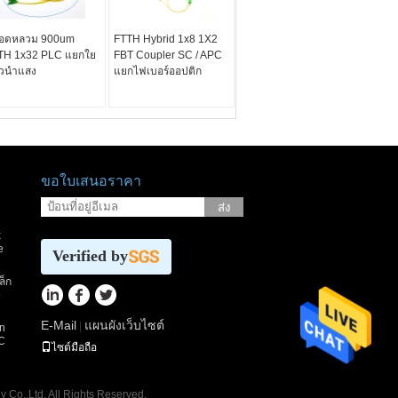
อดหลวม 900um
FTTH Hybrid 1x8 1X2
TH 1x32 PLC แยกใย
FBT Coupler SC / APC
้วนำแสง
แยกไฟเบอร์ออปติก
ขอใบเสนอราคา
ส่ง
x
e
Verified by
ล็ก
e
E-Mail
แผนผังเว็บไซต์
|
n
C
ไซต์มือถือ
 Co.,Ltd. All Rights Reserved.