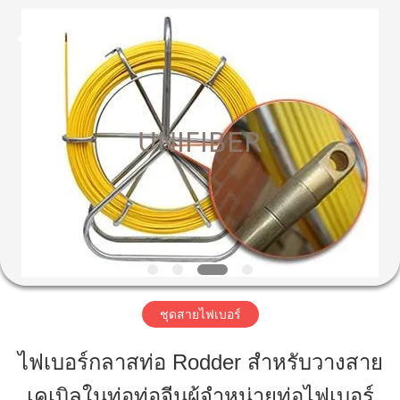
©
2019
-
2025
Shenzhen
Unifiber
Technology
Co.,Ltd.
All
บ้าน
Rights
Reserved.
สินค้า
เกี่ยว
กับ
เรา
ชุดสายไฟเบอร์
ไฟเบอร์กลาสท่อ Rodder สำหรับวางสาย
ทัวร์
เคเบิลในท่อท่อจีนผู้จำหน่ายท่อไฟเบอร์