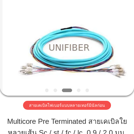
©
2019
-
2025
Shenzhen
Unifiber
Technology
Co.,Ltd.
All
บ้าน
Rights
Reserved.
สินค้า
เกี่ยว
กับ
เรา
สายเคเบิลไฟเบอร์แบบหลายเทอร์มินัลก่อน
Multicore Pre Terminated สายเคเบิลใย
ทัวร์
หลายเส้น Sc / st / fc / lc, 0.9 / 2.0 มม.